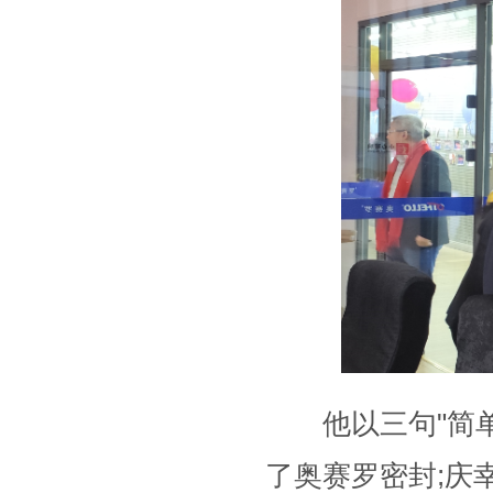
他以三句"简单
了奥赛罗密封;庆