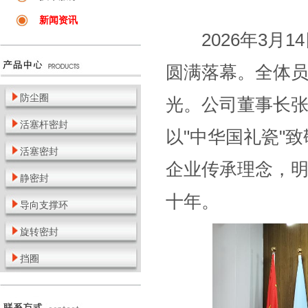
新闻资讯
2026年3月1
圆满落幕。全体
防尘圈
光。公司董事长
活塞杆密封
以"中华国礼瓷"致
活塞密封
企业传承理念，明
静密封
十年。
导向支撑环
旋转密封
挡圈