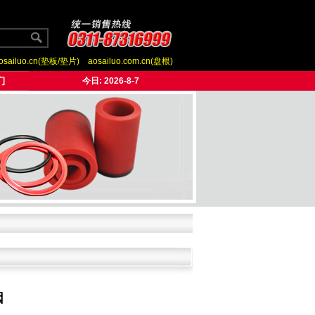
osailuo.cn(垫板/垫片)
aosailuo.com.cn(盘根)
今日:
2026-8-7
因