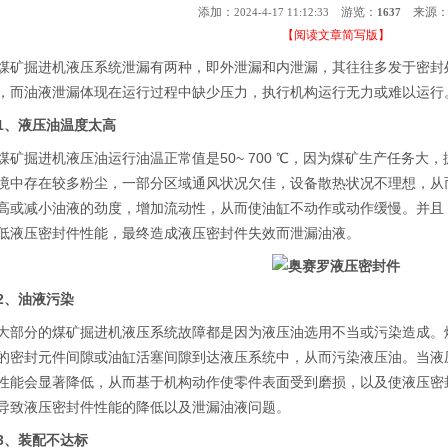
添加：
游览：
来源
2024-4-17 11:12:33
1637
【
阅读文章简写版
】
掘进机液压系统泄漏有两种，即外泄漏和内泄漏，其往往多发于密封处
，而油液泄漏体现在运行过程中缺少压力，执行机构运行无力或难以运行
、液压油温度太高
掘进机液压油运行油温正常值是50~ 700 ℃，因为煤矿生产任务大
境中存在较多粉尘，一部分区域通风状况欠佳，设备散热状况不理想，从
高或减小油液的劲度，增加流动性，从而使油缸不动作或动作缓慢。并且
低液压密封件性能，最终造成液压密封件失效而泄漏油液。
、油液污染
分的煤矿掘进机液压系统故障都是因为液压油选用不当或污染造成。煤
的密封元件间隙或油缸活塞间隙到达液压系统中，从而污染液压油。当液
性能会显著降低，从而基于机构动作使零件表面受到磨损，以及使液压密
导致液压密封件性能的降低以及泄漏油液问题。
、装配不达标