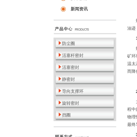
新闻资讯
煤矿
油迹
1
防尘圈
煤矿
活塞杆密封
矿环
温太
活塞密封
而降
静密封
导向支撑环
2
大部
旋转密封
程中
挡圈
物理
最终
3