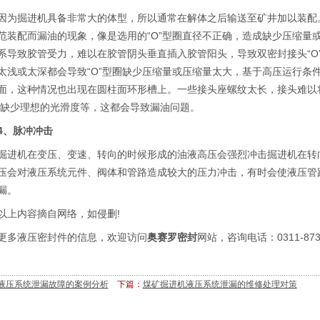
掘进机具备非常大的体型，所以通常在解体之后输送至矿井加以装配。
范装配而漏油的现象，像是选用的“O”型圈直径不正确，造成缺少压缩量
系导致胶管受力，难以在胶管阴头垂直插入胶管阳头，导致双密封接头“O”
太浅或太深都会导致“O”型圈缺少压缩量或压缩量太大，基于高压运行条件
面，这种情况也出现在圆柱面环形槽上。一些接头座螺纹太长，接头难以
面缺少理想的光滑度等，这都会导致漏油问题。
、脉冲冲击
机在变压、变速、转向的时候形成的油液高压会强烈冲击掘进机在转向
压会对液压系统元件、阀体和管路造成较大的压力冲击，有时会使液压管
漏。
内容摘自网络，如侵删!
液压密封件的信息，欢迎访问
奥赛罗密封
网站，咨询电话：0311-8731
液压系统泄漏故障的案例分析
下篇：
煤矿掘进机液压系统泄漏的维修处理对策