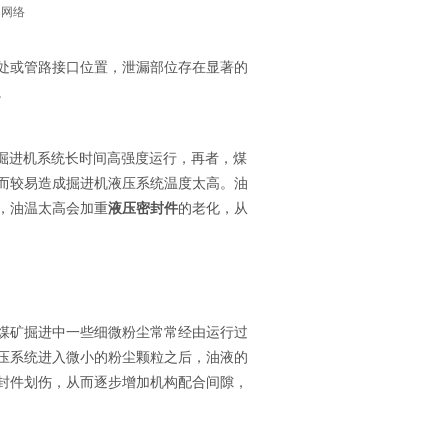
：网络
或管路接口位置，泄漏部位存在显著的
。
，掘进机系统长时间高强度运行，再者，煤
而较易造成掘进机液压系统温度太高。油
，油温太高会加重
液压密封件
的老化，从
矿掘进中一些细微粉尘常常经由运行过
压系统进入微小的粉尘颗粒之后，油液的
封件划伤，从而逐步增加机构配合间隙，