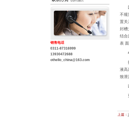
因为
不规
置关
封槽
结合
销售电话
表 
0311-87316999
4
13930472688
othello_china@163.com
掘进
液高
致泄
以上
更多
上篇：