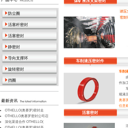
煤矿液压支架密封
防尘圈
活塞杆密封
活塞密封
静密封
导向支撑环
车削液压密封件
旋转密封
车削液压
由原
挡圈
件加
车削
规液
奥赛
任意
OTHELLO(奥赛罗)密封走
活塞密封
OTHELLO奥赛罗密封公司召
深化渠道合作 OTHELLO(
活塞
OTHELLO(奥赛罗)密封高