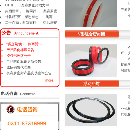
活塞
OTHELLO奥赛罗密封助力中
寿命
共启新章，一路同行——奥赛罗密
活塞
廿载精"密"，感恩有您——奥赛
二十而砺，向新而行——热烈庆祝
V形组合密封圈
“冀企聚‘奥’·一体两翼”—
V形
产品防伪标识公告
环、
授权书改版公告
V形
产品防伪标识更新公告
接触
诚招销售代理商
对缸
奥赛罗密封产品真伪查询公告
more
浮动油封
浮动
具体
业机
的机