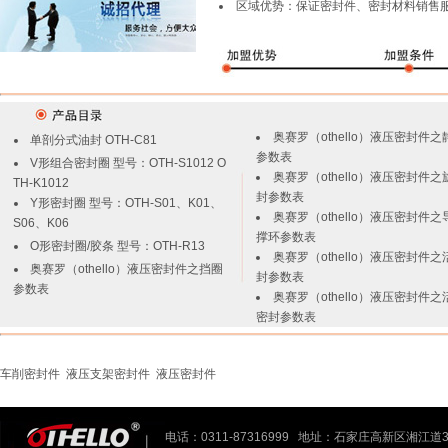
区域优势：保证密封件、密封材料销售
奥赛罗（othello）液压密封件
单剖分式油封 OTH-C81
参数表
V形组合密封圈 型号：OTH-S1012 O
奥赛罗（othello）液压密封件
TH-K1012
封参数表
Y形密封圈 型号：OTH-S01、K01、
奥赛罗（othello）液压密封件
S06、K06
撑环参数表
O形密封圈/胶条 型号：OTH-R13
奥赛罗（othello）液压密封件
奥赛罗（othello）液压密封件之挡圈
封参数表
参数表
奥赛罗（othello）液压密封件
密封参数表
车削密封件
液压支架密封件
液压密封件
电话：0311-87316999 地址：石家庄高新区湘江道3