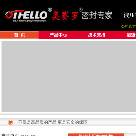
公司官方
不仅是高品质的产品 更是安全的保障